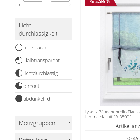
Fliegengitter
% Sale %
cm
>
Vorhangschals
Kissen
Ösenschals
Licht­
Tischdecke
durchlässigkeit
Fensterbilder
transparent
Gardinenstange
Halbtransparent
Stoffe
lichtdurchlässig
Panneaux
dimout
abdunkelnd
Lysel - Bändchenrollo Flac
Himmelblau #1W 38991
Motivgruppen
Artikel an
30,45