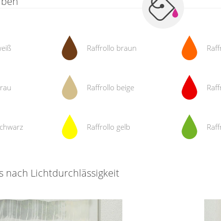
arben
weiß
Raffrollo braun
Raff
grau
Raffrollo beige
Raff
 schwarz
Raffrollo gelb
Raff
s nach Lichtdurchlässigkeit