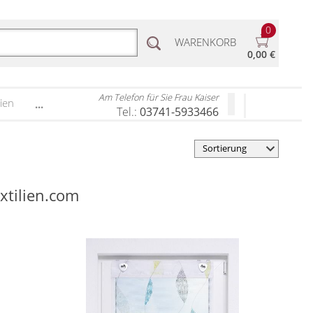
0
WARENKORB
0,00 €
Am Telefon für Sie Frau Kaiser
ien
...
Tel.:
03741-5933466
extilien.com