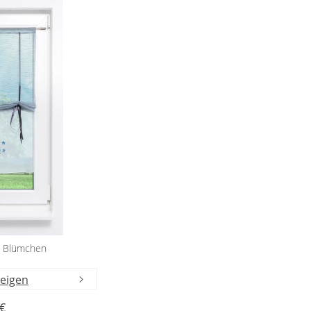
hs Blümchen
zeigen
 €