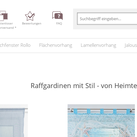
stenloser
Bewertungen
FAQ
erversand *
chfenster Rollo
Flächenvorhang
Lamellenvorhang
Jalous
Raffgardinen mit Stil - von Heimt