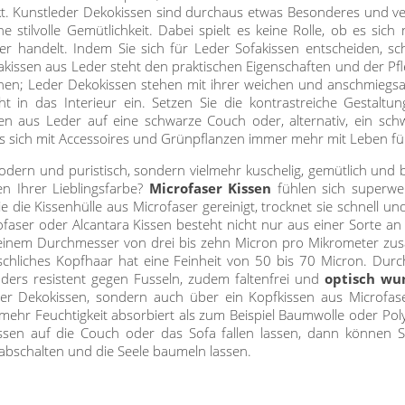
rkt. Kunstleder Dekokissen sind durchaus etwas Besonderes und v
ine stilvolle Gemütlichkeit. Dabei spielt es keine Rolle, ob es 
er handelt. Indem Sie sich für Leder Sofakissen entscheiden, sch
akissen aus Leder steht den praktischen Eigenschaften und der Pfl
schen; Leder Dekokissen stehen mit ihrer weichen und anschmieg
ht in das Interieur ein. Setzen Sie die kontrastreiche Gestaltun
en aus Leder auf eine schwarze Couch oder, alternativ, ein sc
 sich mit Accessoires und Grünpflanzen immer mehr mit Leben füllt
dern und puristisch, sondern vielmehr kuschelig, gemütlich und 
n Ihrer Lieblingsfarbe?
Microfaser Kissen
fühlen sich superwe
 die Kissenhülle aus Microfaser gereinigt, trocknet sie schnell und
icrofaser oder Alcantara Kissen besteht nicht nur aus einer Sorte 
einem Durchmesser von drei bis zehn Micron pro Mikrometer zusa
chliches Kopfhaar hat eine Feinheit von 50 bis 70 Micron. Durch
ders resistent gegen Fusseln, zudem faltenfrei und
optisch wu
ser Dekokissen, sondern auch über ein Kopfkissen aus Microfase
lmehr Feuchtigkeit absorbiert als zum Beispiel Baumwolle oder Poly
sen auf die Couch oder das Sofa fallen lassen, dann können Si
abschalten und die Seele baumeln lassen.