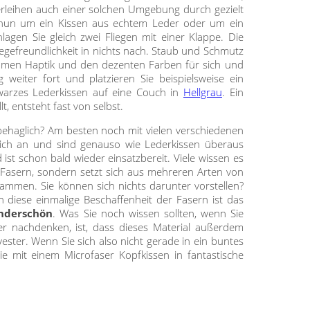
erleihen auch einer solchen Umgebung durch gezielt
sich nun um ein Kissen aus echtem Leder oder um ein
lagen Sie gleich zwei Fliegen mit einer Klappe. Die
egefreundlichkeit in nichts nach. Staub und Schmutz
samen Haptik und den dezenten Farben für sich und
g weiter fort und platzieren Sie beispielsweise ein
hwarzes Lederkissen auf eine Couch in
Hellgrau
. Ein
, entsteht fast von selbst.
behaglich? Am besten noch mit vielen verschiedenen
ich an und sind genauso wie Lederkissen überaus
 ist schon bald wieder einsatzbereit. Viele wissen es
an Fasern, sondern setzt sich aus mehreren Arten von
mmen. Sie können sich nichts darunter vorstellen?
 diese einmalige Beschaffenheit der Fasern ist das
nderschön
. Was Sie noch wissen sollten, wenn Sie
r nachdenken, ist, dass dieses Material außerdem
ester. Wenn Sie sich also nicht gerade in ein buntes
e mit einem Microfaser Kopfkissen in fantastische