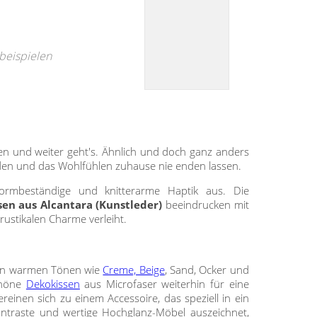
beispielen
hen und weiter geht's. Ähnlich und doch ganz anders
laden und das Wohlfühlen zuhause nie enden lassen.
rmbeständige und knitterarme Haptik aus. Die
sen aus Alcantara (Kunstleder)
beeindrucken mit
rustikalen Charme verleiht.
in warmen Tönen wie
Creme, Beige
, Sand, Ocker und
chöne
Dekokissen
aus Microfaser weiterhin für eine
inen sich zu einem Accessoire, das speziell in ein
ntraste und wertige Hochglanz-Möbel auszeichnet,