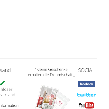
rsand
”Kleine Geschenke
SOCIAL
erhalten die Freundschaft.„
enloser
rversand
nformation