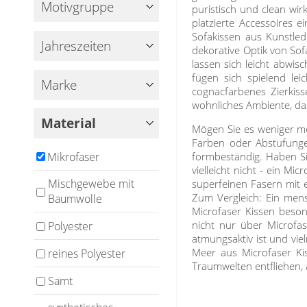
Fensterbilder
Motivgruppe
puristisch und clean wi
platzierte Accessoires e
Gardinenstange
Sofakissen aus Kunstled
Jahreszeiten
dekorative Optik von Sof
Stoffe
lassen sich leicht abwi
fügen sich spielend leic
Marke
Panneaux
cognacfarbenes Zierkiss
wohnliches Ambiente, das
Material
Mögen Sie es weniger mo
Farben oder Abstufunge
formbeständig. Haben Sie
Mikrofaser
vielleicht nicht - ein M
Mischgewebe mit
superfeinen Fasern mit 
Zum Vergleich: Ein mens
Baumwolle
Microfaser Kissen beson
nicht nur über Microfa
Polyester
atmungsaktiv ist und vie
Meer aus Microfaser Kis
reines Polyester
Traumwelten entfliehen, 
Samt