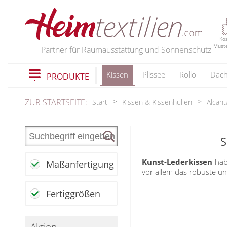
PRODUKTE
Ko
Must
Partner für Raumausstattung und Sonnenschutz
Kissen
Plissee
Rollo
Dach
PRODUKTE
schließen
ZUR STARTSEITE:
Start
Kissen & Kissenhüllen
Alcant
Plissee
Rollo
S
Plissee nach Maß
Faltstores in Standardgrößen
Dachfenster Rollo
Rollos nach Maß
Kunst-Lederkissen
hab
Maßanfertigung
Wabenplissee
vor allem das robuste un
Rollos in Standardgrößen
Verdunklungsplissee
Raffrollo
Thermo Rollo
Fertiggrößen
Sonnenschutz Plissee
Doppelrollo
Flächenvorhang
Raffrollos nach Maß
Outdoor-Plissees
Klemmrollo
Raffrollos günstig
Plissee mit Muster
Aktion
Flächenvorhang nach Maß