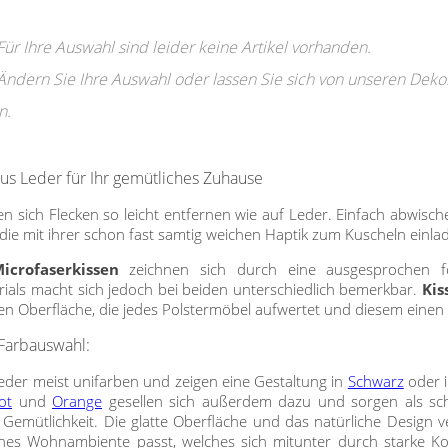
Für Ihre Auswahl sind leider keine Artikel vorhanden.
Ändern Sie Ihre Auswahl oder lassen Sie sich von unseren Deko
n.
aus Leder für Ihr gemütliches Zuhause
en sich Flecken so leicht entfernen wie auf Leder. Einfach abwisc
 die mit ihrer schon fast samtig weichen Haptik zum Kuscheln ein
icrofaserkissen
zeichnen sich durch eine ausgesprochen fo
rials macht sich jedoch bei beiden unterschiedlich bemerkbar.
Kis
gen Oberfläche, die jedes Polstermöbel aufwertet und diesem einen 
 Farbauswahl:
der meist unifarben und zeigen eine Gestaltung in
Schwarz
oder 
ot
und
Orange
gesellen sich außerdem dazu und sorgen als s
ütlichkeit. Die glatte Oberfläche und das natürliche Design vere
nes Wohnambiente passt, welches sich mitunter durch starke Ko