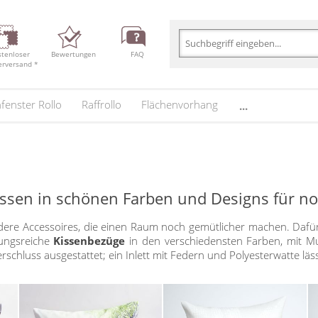
stenloser
Bewertungen
FAQ
erversand *
fenster Rollo
Raffrollo
Flächenvorhang
...
issen in schönen Farben und Designs für n
ere Accessoires, die einen Raum noch gemütlicher machen. Dafü
ungsreiche
Kissenbezüge
in den verschiedensten Farben, mit Mu
schluss ausgestattet; ein Inlett mit Federn und Polyesterwatte läss