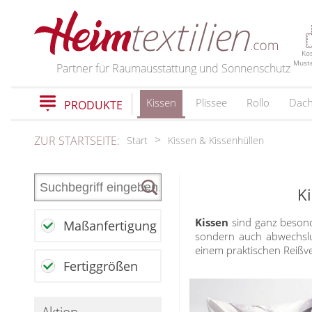
PRODUKTE
Ko
Must
Partner für Raumausstattung und Sonnenschutz
Kissen
Plissee
Rollo
Dach
PRODUKTE
schließen
ZUR STARTSEITE:
Start
Kissen & Kissenhüllen
Plissee
Rollo
K
Plissee nach Maß
Faltstores in Standardgrößen
Dachfenster Rollo
Rollos nach Maß
Kissen
sind ganz besond
Maßanfertigung
Wabenplissee
sondern auch abwechsl
Rollos in Standardgrößen
Verdunklungsplissee
einem praktischen Reißver
Raffrollo
Thermo Rollo
Fertiggrößen
Sonnenschutz Plissee
Doppelrollo
Flächenvorhang
Raffrollos nach Maß
Outdoor-Plissees
Klemmrollo
Raffrollos günstig
Plissee mit Muster
Aktion
Flächenvorhang nach Maß