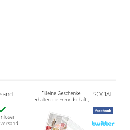
rsand
”Kleine Geschenke
SOCIAL
erhalten die Freundschaft.„
enloser
rversand