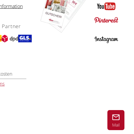
nformation
 Partner
kosten
ms
Mail