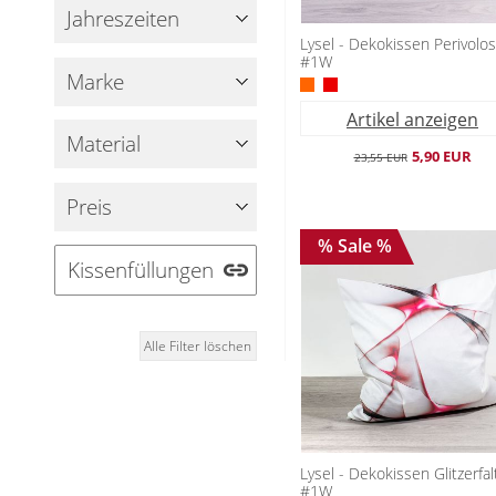
Jahreszeiten
Lysel - Dekokissen Perivolos
#1W
Marke
Artikel anzeigen
Material
5,90 EUR
23,55 EUR
Preis
% Sale %
Kissenfüllungen
Alle Filter löschen
Lysel - Dekokissen Glitzerfa
#1W