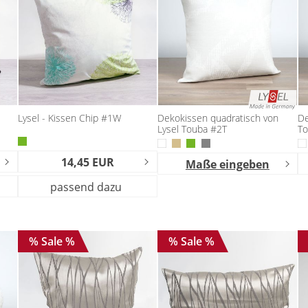
Lysel - Kissen Chip #1W
Dekokissen quadratisch von
De
Lysel Touba #2T
To
14,45 EUR
Maße eingeben
passend dazu
% Sale %
% Sale %