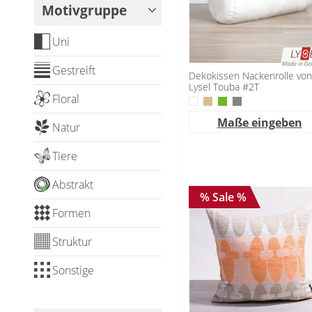
Fensterbilder
Motivgruppe
Gardinenstange
Uni
Stoffe
Gestreift
Dekokissen Nackenrolle von
Lysel Touba #2T
Panneaux
Floral
Maße eingeben
Natur
Tiere
Abstrakt
✓
% Sale %
Formen
Struktur
Sonstige