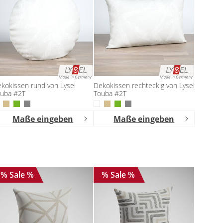
kokissen rund von Lysel
Dekokissen rechteckig von Lysel
uba #2T
Touba #2T
Maße eingeben
Maße eingeben
% Sale %
% Sale %