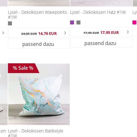
Lysel - Dekokissen Wavepoints
Lysel - Dekokissen Hatz #1W
Ly
#1W
17,95 EUR
14,76 EUR
17,45 EUR
24,85 EUR
passend dazu
passend dazu
% Sale %
lten
Lysel - Dekokissen Batikstyle
#1W