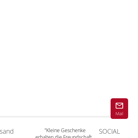
Mail
rsand
”Kleine Geschenke
SOCIAL
erhalten die Freundschaft.„