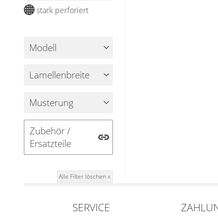
Gardinenschals
Outdoor-Plissees
stark perforiert
Messanleitung
Fliegengitter
Schlaufenschals
Vorhangschals
Modell
Kissen
Ösenschals
Tischdecke
Lamellenbreite
Fensterbilder
Musterung
Gardinenstange
Zubehör /
Stoffe
Ersatzteile
Panneaux
Alle Filter löschen x
SERVICE
ZAHLU