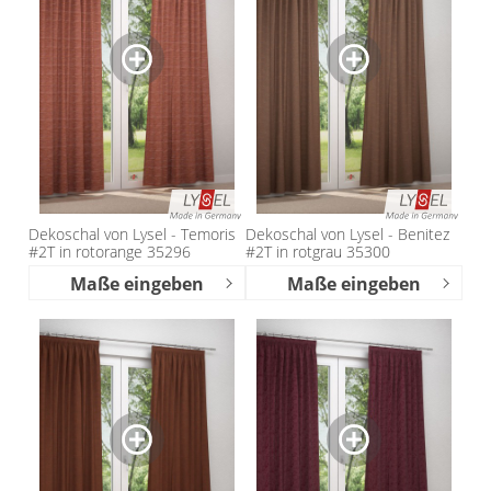
Dekoschal von Lysel - Temoris
Dekoschal von Lysel - Benitez
#2T in rotorange 35296
#2T in rotgrau 35300
Maße eingeben
Maße eingeben