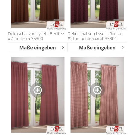
Dekoschal von Lysel - Benitez
Dekoschal von Lysel - Ruusu
#2T in terra 35300
#2T in bordeauxrot 35301
Maße eingeben
Maße eingeben