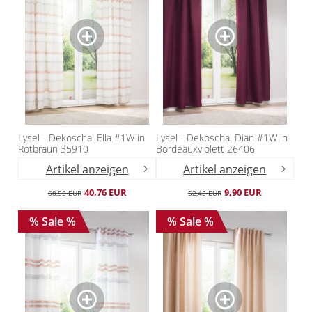
Lysel - Dekoschal Ella #1W in
Lysel - Dekoschal Dian #1W in
Rotbraun 35910
Bordeauxviolett 26406
Artikel anzeigen
Artikel anzeigen
40,76 EUR
9,90 EUR
68,55 EUR
52,45 EUR
% Sale %
% Sale %