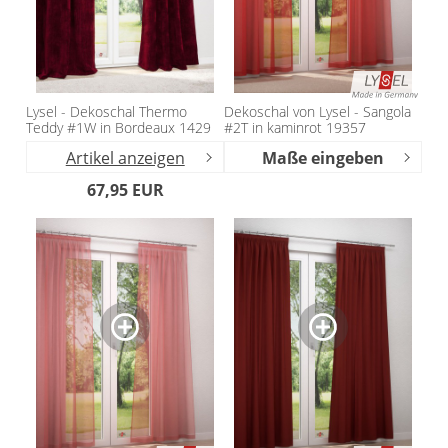
Kissen
Tischdecke
Fensterbilder
Lysel - Dekoschal Thermo
Dekoschal von Lysel - Sangola
Teddy #1W in Bordeaux 1429
#2T in kaminrot 19357
Gardinenstange
Artikel anzeigen
Maße eingeben
67,95 EUR
Stoffe
Panneaux