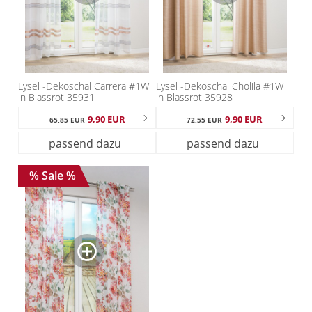
Lysel -Dekoschal Carrera #1W
Lysel -Dekoschal Cholila #1W
in Blassrot 35931
in Blassrot 35928
9,90 EUR
9,90 EUR
65,85 EUR
72,55 EUR
passend dazu
passend dazu
% Sale %