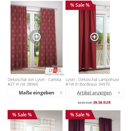
% Sale %
Dekoschal von Lysel - Carlota
Lysel - Dekoschal Lampohuivi
#2T in rot 38966
#1W in Bordeaux 34970
Maße eingeben
Artikel anzeigen
39,56 EUR
43,95 EUR
% Sale %
% Sale %