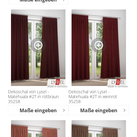
Dekoschal von Lysel -
Dekoschal von Lysel -
Matehuala #2T in rotbraun
Matehuala #2T in weinrot
35258
35258
Maße eingeben
Maße eingeben