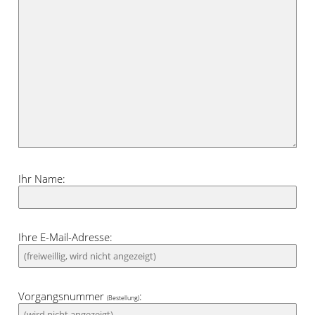
und vielfältig mit allen Farben
kombinieren. Auch einem modernen
Interieur verleiht diese Scheibengardine
einen gemütlichen und wohnlichen
Charakter. Besonders bietet sie sich für
die kontrastreiche Kombination mit
dunklen und intensiven Farben an.
Ihr Name:
Ihre E-Mail-Adresse:
Vorgangsnummer
:
(Bestellung)