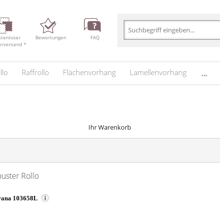
stenloser
Bewertungen
FAQ
erversand *
llo
Raffrollo
Flächenvorhang
Lamellenvorhang
...
Ihr Warenkorb
muster Rollo
rana 103658L