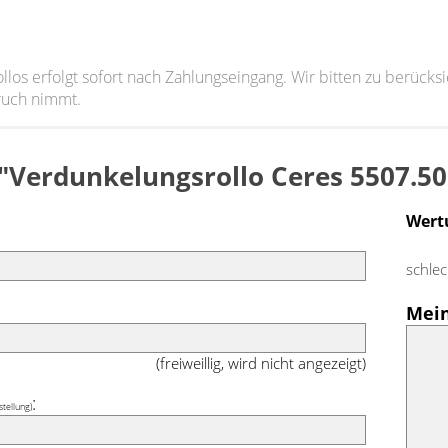
ollos erfolgt sofort nach Zahlungseingang. Wir bitten zu berück
ruch nimmt.
 "Verdunkelungsrollo Ceres 5507.5
Wert
schlec
Mei
(freiweillig, wird nicht angezeigt)
:
stellung)