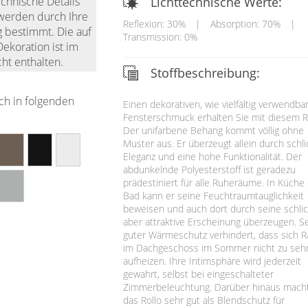
Lichttechnische Werte:
echnische Details
werden durch Ihre
Reflexion: 30%
|
Absorption: 70%
|
g bestimmt. Die auf
Transmission: 0%
ekoration ist im
ht enthalten.
Stoffbeschreibung:
ich in folgenden
Einen dekorativen, wie vielfältig verwendba
Fensterschmuck erhalten Sie mit diesem Ro
Der unifarbene Behang kommt völlig ohne
Muster aus. Er überzeugt allein durch schli
Eleganz und eine hohe Funktionalität. Der
abdunkelnde Polyesterstoff ist geradezu
prädestiniert für alle Ruheräume. In Küche
Bad kann er seine Feuchtraumtauglichkeit
beweisen und auch dort durch seine schlic
aber attraktive Erscheinung überzeugen. S
guter Wärmeschutz verhindert, dass sich 
im Dachgeschoss im Sommer nicht zu seh
aufheizen. Ihre Intimsphäre wird jederzeit
gewahrt, selbst bei eingeschalteter
Zimmerbeleuchtung. Darüber hinaus macht
das Rollo sehr gut als Blendschutz für