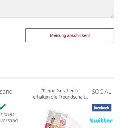
rsand
”Kleine Geschenke
SOCIAL
erhalten die Freundschaft.„
enloser
rversand