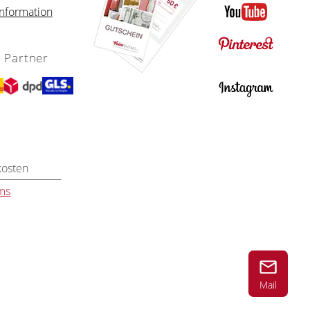
nformation
 Partner
kosten
ms
Mail