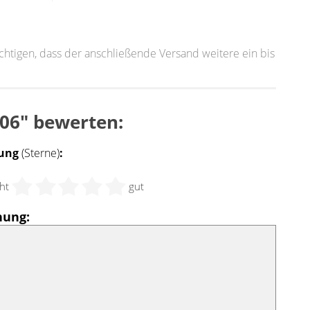
sichtigen, dass der anschließende Versand weitere ein bis
006" bewerten:
ung
(Sterne)
:
ht
gut
nung: