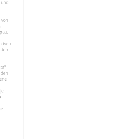
e und
n von
,
grau,
ativen
n dem
off
t den
iene
je
u
he