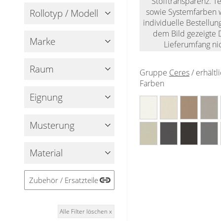
Stofftransparenz. T
Holzjalousien
Messanleitung
Sichtschutz
sowie Systemfarben 
Rollotyp / Modell
Jalousie ausmessen
individuelle Bestellun
Lamellen Ersatzteile & Zubehör
Scheibengardinen
Balkonbespannung nach Maß
Jalousien ohne Bohren
dem Bild gezeigte D
Marke
Konfigurator
Lieferumfang nic
Galerie
Sonnensegel
Scheibengardinen
Raum
Gardinenschals
Gruppe
Ceres
/ erhältl
Outdoor-Plissees
Farben
Messanleitung
Fliegengitter
Schlaufenschals
Eignung
Vorhangschals
Kissen
Ösenschals
Musterung
Tischdecke
Material
Fensterbilder
Gardinenstange
Zubehör / Ersatzteile
Stoffe
Alle Filter löschen x