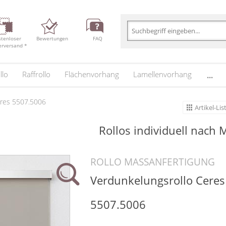
stenloser
Bewertungen
FAQ
erversand *
llo
Raffrollo
Flächenvorhang
Lamellenvorhang
...
eres 5507.5006
Artikel-Lis
Rollos
individuell nach 
ROLLO MASSANFERTIGUNG
Verdunkelungsrollo Ceres
5507.5006