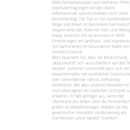
Bildschirmarbeitsplatz und Heimkino. Film
Sportübertragungen werden durch
reflektierende Sonnenstrahlen nicht mehr
beeinträchtigt. Die Ton-in-Ton-Kombinatio
Beige und Braun ist besonders harmonisch
elegant wirkt das Rollo mit Hell- und Mittel
etwas dezenter mit Accessoires in Weiß.
Einrichtungen im Landhaus- und repräsent
Stil harmonieren im besonderen Maße vo
Fensterschmuck.
Bitte beachten Sie, dass die Bezeichnung
"abdunkelnd" sich ausschließlich auf den St
bezieht. Seitlicher Lichteinfall lässt sich mi
Kassettenrollos mit zusätzlicher Seitensch
oder Seitenblende nahezu vollständig
eliminieren. Bei allen anderen Modellen ist 
nach Montageart ein seitlicher Lichtspalt z
erwarten. Er fällt geringer aus, wenn der
Überstand des Rollos über die Fensterfläc
größer ist (Wandmontage). Wählen Sie bei
gewünschter Komplett-Verdunkelung am
Dachfenster unser Modell "Comfort".