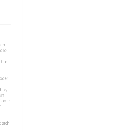
ren
llo.
chte
 oder
hte,
ein
Räume
r
 sich