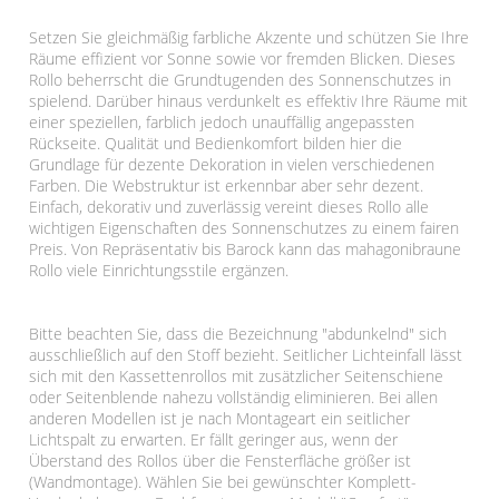
Setzen Sie gleichmäßig farbliche Akzente und schützen Sie Ihre
Räume effizient vor Sonne sowie vor fremden Blicken. Dieses
Rollo beherrscht die Grundtugenden des Sonnenschutzes in
spielend. Darüber hinaus verdunkelt es effektiv Ihre Räume mit
einer speziellen, farblich jedoch unauffällig angepassten
Rückseite. Qualität und Bedienkomfort bilden hier die
Grundlage für dezente Dekoration in vielen verschiedenen
Farben. Die Webstruktur ist erkennbar aber sehr dezent.
Einfach, dekorativ und zuverlässig vereint dieses Rollo alle
wichtigen Eigenschaften des Sonnenschutzes zu einem fairen
Preis. Von Repräsentativ bis Barock kann das mahagonibraune
Rollo viele Einrichtungsstile ergänzen.
Bitte beachten Sie, dass die Bezeichnung "abdunkelnd" sich
ausschließlich auf den Stoff bezieht. Seitlicher Lichteinfall lässt
sich mit den Kassettenrollos mit zusätzlicher Seitenschiene
oder Seitenblende nahezu vollständig eliminieren. Bei allen
anderen Modellen ist je nach Montageart ein seitlicher
Lichtspalt zu erwarten. Er fällt geringer aus, wenn der
Überstand des Rollos über die Fensterfläche größer ist
(Wandmontage). Wählen Sie bei gewünschter Komplett-