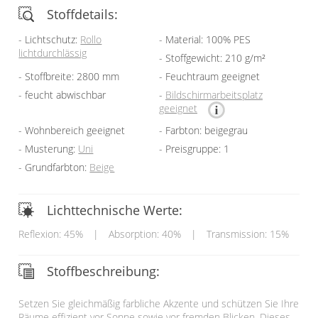
Stoffdetails:
Lichtschutz:
Rollo
Material: 100% PES
lichtdurchlässig
Stoffgewicht: 210 g/m²
Stoffbreite: 2800 mm
Feuchtraum geeignet
feucht abwischbar
Bildschirmarbeitsplatz
geeignet
Wohnbereich geeignet
Farbton: beigegrau
Musterung:
Uni
Preisgruppe: 1
Grundfarbton:
Beige
Lichttechnische Werte:
Reflexion: 45%
|
Absorption: 40%
|
Transmission: 15%
Stoffbeschreibung:
Setzen Sie gleichmäßig farbliche Akzente und schützen Sie Ihre
Räume effizient vor Sonne sowie vor fremden Blicken. Dieses