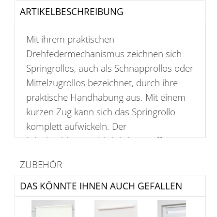
ARTIKELBESCHREIBUNG
Mit ihrem praktischen
Drehfedermechanismus zeichnen sich
Springrollos, auch als Schnapprollos oder
Mittelzugrollos bezeichnet, durch ihre
praktische Handhabung aus. Mit einem
kurzen Zug kann sich das Springrollo
komplett aufwickeln. Der
lichtdurchlässige, blickdichte Stoff mit
einem Saum als Rolloabschluss sorgt für
ZUBEHÖR
angenehm helle und freundliche Räume
und schafft es dabei gleichzeitig als
DAS KÖNNTE IHNEN AUCH GEFALLEN
zuverlässiger Sichtschutz neugierige
Blicke von außen fernzuhalten und damit