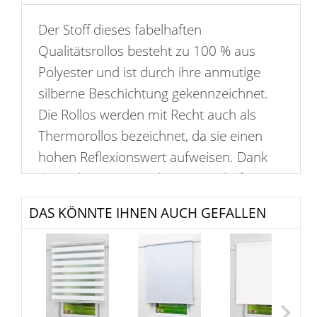
Der Stoff dieses fabelhaften
Qualitätsrollos besteht zu 100 % aus
Polyester und ist durch ihre anmutige
silberne Beschichtung gekennzeichnet.
Die Rollos werden mit Recht auch als
Thermorollos bezeichnet, da sie einen
hohen Reflexionswert aufweisen. Dank
dieser herausragenden Eigenschaften
schaffen Sie mit Leichtigkeit ein äußerst
DAS KÖNNTE IHNEN AUCH GEFALLEN
angenehmes Raumklima und erfreuen
sich besonders im Schlafbereich großer
Beliebtheit, da sie eine geringe
Transmission aufweisen. Das verwendete
Material ist zudem wasserabweisend,