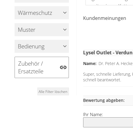
Panneaux
mit einer Kette
Wärme­schutz
Basisrollo befesti
Kundenmeinungen
das Rollo bei de
oder der Decke ve
Muster
natürlich einschli
Zubehörs im Liefe
Bedienung
kann! Das Basisrol
Lysel Outlet - Verdu
angepasst werde
Zubehör /
Name:
Dr. Peter A. Hecke
handwerkliches G
Ersatzteile
Super, schnelle Lieferung
Schere. Mit sepa
schnell beantwortet.
Sie das Rollo 
klemmen. So sp
Alle Filter löschen
Schrauben. Das Z
Bewertung abgeben:
Rollos enthalten.
Ihr Name:
Weiß ist ein Allr
sich in so ziemli