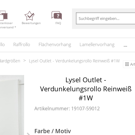
stenloser
Bewertungen
FAQ
erversand *
llo
Raffrollo
Flächenvorhang
Lamellenvorhang
...
ndardgrößen
Lysel Outlet - Verdunkelungsrollo Reinweiß #1W
Ar
Lysel Outlet -
Verdunkelungsrollo Reinweiß
#1W
Artikelnummer: 19107-
59012
Farbe / Motiv