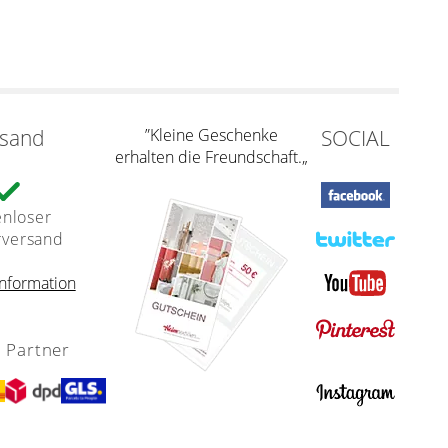
rsand
”Kleine Geschenke
SOCIAL
erhalten die Freundschaft.„
enloser
rversand
nformation
 Partner