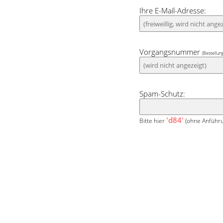
den Vordergrund z
Ihre E-Mail-Adresse:
das Rollo verd
Wärmeentwicklun
Vorgangsnummer
(Bestellun
Spam-Schutz:
'd84'
Bitte hier
(ohne Anführu