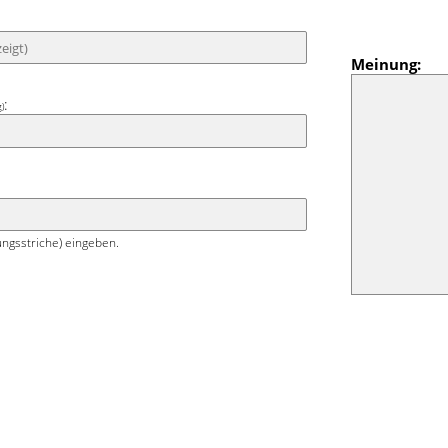
u drängen. Trotz der hellen Farbe wirkt
unkelnd und schützt vor zu starker
g im Sommer.
Meinung:
:
g)
ngsstriche) eingeben.