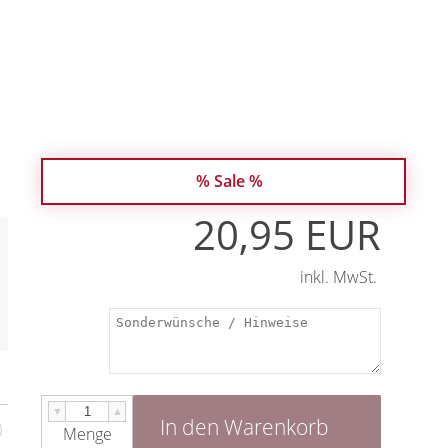
% Sale %
20,95 EUR
inkl. MwSt.
▼
▲
In den Warenkorb
Menge