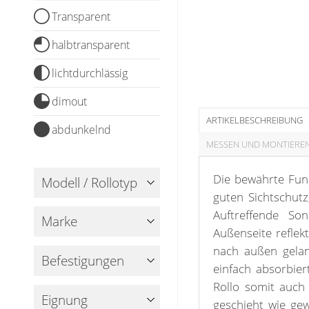
Holzjalousien
Messanleitung
Sichtschutz
Transparent
Jalousie ausmessen
Lamellen Ersatzteile & Zubehör
Scheibengardinen
Balkonbespannung nach Maß
halbtransparent
Jalousien ohne Bohren
Konfigurator
Galerie
Sonnensegel
lichtdurchlässig
Scheibengardinen
Gardinenschals
dimout
Outdoor-Plissees
ARTIKELBESCHREIBUNG
Messanleitung
abdunkelnd
Fliegengitter
Schlaufenschals
MESSEN UND MONTIERE
Vorhangschals
Kissen
Ösenschals
Die bewährte Funkt
Modell / Rollotyp
Tischdecke
guten Sichtschutz
Auftreffende So
Fensterbilder
Marke
Außenseite reflek
Gardinenstange
nach außen gelan
Befestigungen
einfach absorbier
Stoffe
Rollo somit auch
Eignung
geschieht wie gew