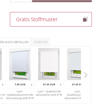
Gratis Stoffmuster
NEN AUCH GEFALLEN
ZUBEHÖR
7,95 EUR
37,45 EUR
37,45 EUR
39,56
Lysel -
Lysel - Qualitätsrollo
Lysel -
Lysel - D
o mit
Qualitätskassettenrollo
abdunkelnd weiß #1W
Qualitätsspringrollo
Lampohuiv
nd
Abdunkelung weiß #1W
abdunkelnd Weiß #1W
Woll