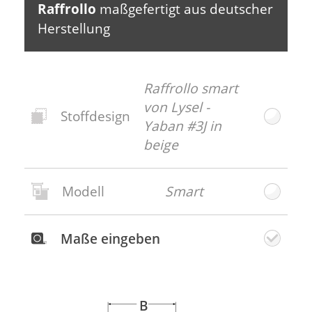
Raffrollo
maßgefertigt aus deutscher
fließende Dynamik.
Herstellung
Raffrollo smart
von Lysel -
Stoffdesign
Yaban #3J in
beige
Modell
Smart
Neues
Stoffdesign
Maße eingeben
Gratis
Stoffmuster
bestellen
B