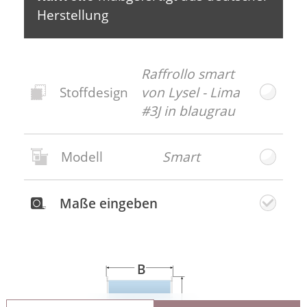
naturbelassenes Holz, ebenso Accessoires
Herstellung
aus Bast, Rattan, Leinen und Sisal
unterstreichen das angenehme maritime
Flair.
Raffrollo smart
Stoffdesign
von Lysel - Lima
#3J in blaugrau
Modell
Smart
Neues
Stoffdesign
Maße eingeben
Gratis
Stoffmuster
bestellen
B
Es können Farbabweichungen zwischen