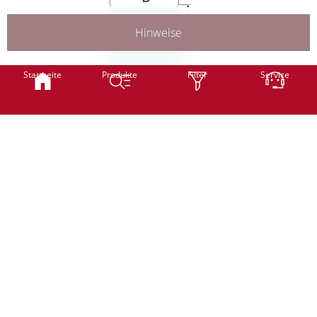
Hinweise
H
Smart
Classic
Startseite
Produkte
Filter
Service
B
Breite
mm
(min. 300 mm - max. 1200 mm)
H
Höhe
mm
Classic
Professional
Motor
(min. 500 mm - max. 1500 mm)