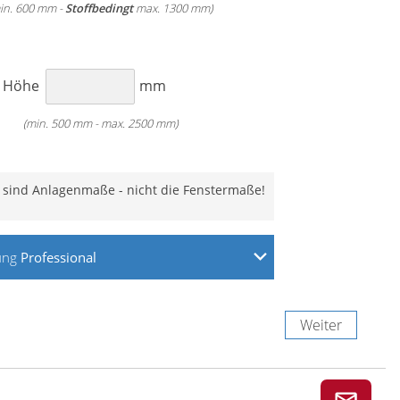
in. 600 mm -
Stoffbedingt
max. 1300 mm)
Classic
Classic
Motor
H
Höhe
mm
(min. 500 mm - max. 2500 mm)
 sind Anlagenmaße - nicht die Fenstermaße!
ung
Professional
uben an der Wand
uben an der Decke
ben in der Fensternische
Weiter
Weiter