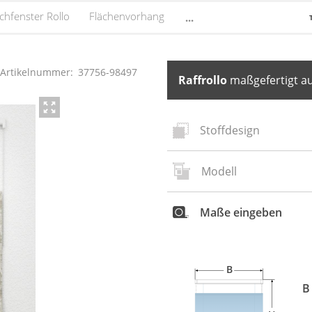
chfenster Rollo
Flächenvorhang
...
Artikelnummer:
37756
-
98497
Raffrollo
maßgefertigt au
Stoffdesign
Modell
Neues
S
Maße eingeben
B