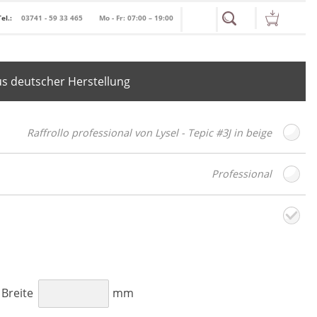
Tel.:
03741 - 59 33 465
Mo - Fr: 07:00 – 19:00
s deutscher Herstellung
Raffrollo professional von Lysel - Tepic #3J in beige
Professional
toffdesign
Weiter
B
Breite
mm