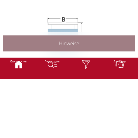
Weiter
B
H
Hinweise
Smart
Classic
Startseite
Produkte
Filter
Service
B
Breite
mm
(min. 600 mm -
Stoffbedingt
max. 1300 mm)
Classic
Professional
H
Höhe
mm