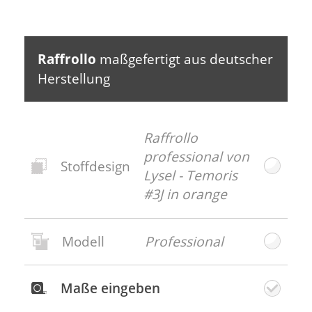
Erdfarben auch in den Frühling. In den
Genuss einer sommerlichen, entspannten
Leichtigkeit kommen Sie, wenn Sie Rattan,
Bast, Keramik und Leinen sowie große
Raffrollo
maßgefertigt aus deutscher
Grünpflanzen mit einbinden.
Herstellung
Raffrollo
professional von
Stoffdesign
Lysel - Temoris
#3J in orange
Modell
Professional
Neues
Stoffdesign
Maße eingeben