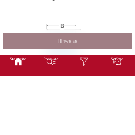
Weiter
B
Hinweise
H
Smart
Classic
Startseite
Produkte
Filter
Service
B
Breite
mm
(min. 600 mm - max. 2000 mm)
H
Höhe
mm