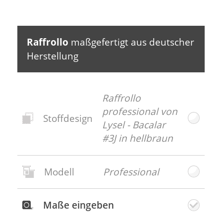
Akzente in Petrol, Purpur und Nachtblau
den ruhigen Ton aufleben.
Raffrollo
maßgefertigt aus deutscher
Herstellung
Raffrollo
professional von
Stoffdesign
Lysel - Bacalar
#3J in hellbraun
Modell
Professional
Neues
Stoffdesign
Maße eingeben