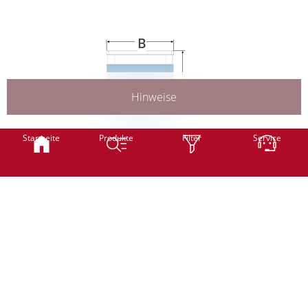
Weiter
B
H
Hinweise
Smart
Classic
Startseite
Produkte
Filter
Service
B
Breite
mm
(min. 600 mm -
Stoffbedingt
max. 1300 mm)
Classic
Professional
H
Höhe
mm