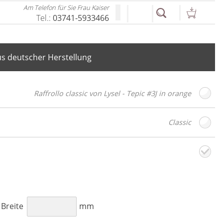
Am Telefon für Sie Frau Kaiser
Tel.:
03741-5933466
s deutscher Herstellung
Raffrollo classic von Lysel - Tepic #3J in orange
Classic
toffdesign
Weiter
B
Breite
mm