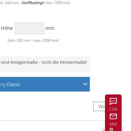
in. 650 mm -
Stoffbedingt
max. 1300 mm)
Classic
Classic
Motor
H
Höhe
mm
(min. 500 mm - max. 2500 mm)
 sind Anlagenmaße - nicht die Fenstermaße!
ung
Classic
uben an der Wand
uben an der Decke
ben in der Fensternische
Weiter
Chat
Weiter
Mail
Links