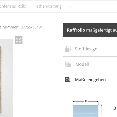
chfenster Rollo
Flächenvorhang
...
kelnummer:
37755
-
98491
Raffrollo
maßgefertigt au
Stoffdesign
Modell
Neues
S
Maße eingeben
B