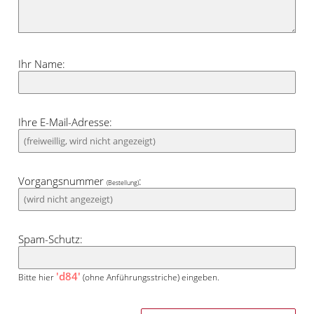
Kombination mit anderen Farben zeigt
sich der Behang offen, vor allem mit
rauchigen Grüntönen harmoniert er gut.
Ihr Name:
Ihre E-Mail-Adresse:
Vorgangsnummer
:
(Bestellung)
Spam-Schutz:
'd84'
Bitte hier
(ohne Anführungsstriche) eingeben.