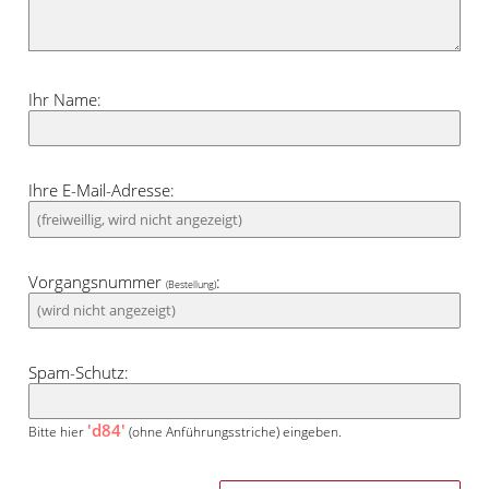
Kombination mit anderen Farben zeigt
sich der Behang offen, vor allem mit
rauchigen Grüntönen harmoniert er gut.
Ihr Name:
Ihre E-Mail-Adresse:
Vorgangsnummer
:
(Bestellung)
Spam-Schutz:
'd84'
Bitte hier
(ohne Anführungsstriche) eingeben.