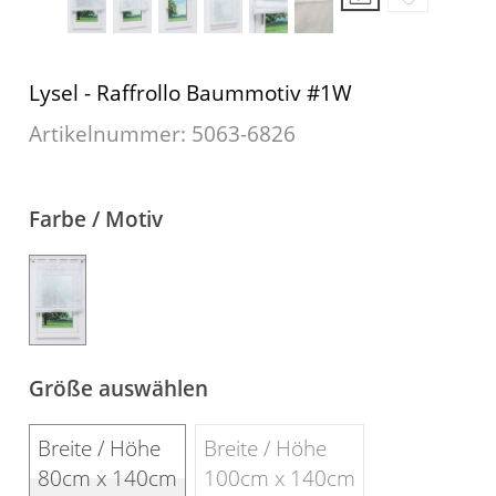
Messanleitung
Fliegengitter
Schlaufenschals
Vorhangschals
Kissen
Lysel - Raffrollo Baummotiv #1W
Ösenschals
Tischdecke
Artikelnummer: 5063-
6826
Fensterbilder
Gardinenstange
Farbe / Motiv
Stoffe
Panneaux
Größe auswählen
Breite / Höhe
Breite / Höhe
80cm x 140cm
100cm x 140cm