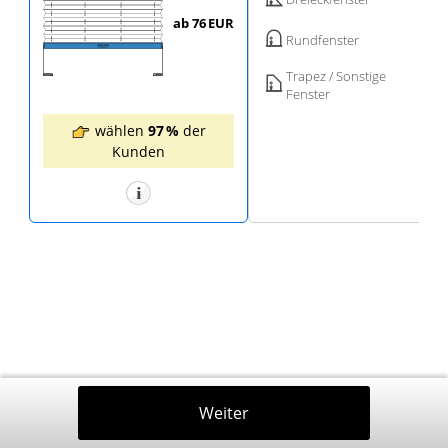
ab 76
EUR
Rundfenster
Trapez / Sonstige
Fenster
wählen
97 %
der
Kunden
Zurück
Weiter
In Den Warenkorb