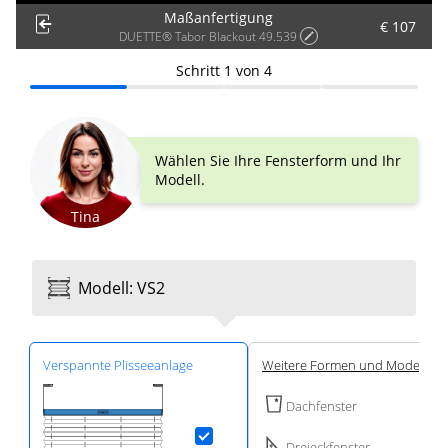
Maßanfertigung
€ 107
DUETTE® Tabor Blackout 49.539
Schritt
1
von
4
Wählen Sie Ihre Fensterform und Ihr
Modell.
Tina
Modell
:
VS2
Ver­spannte Plissee­anlage
Weitere Formen und Modelle
Dachfenster
Dreieckfenster