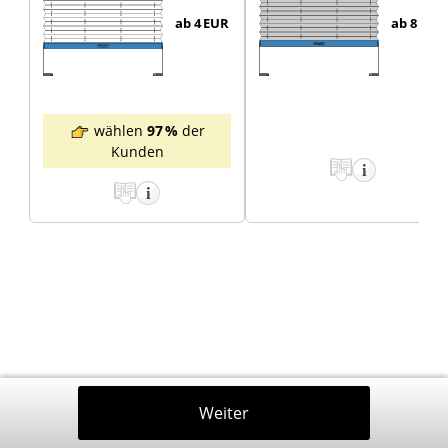
ab 4
EUR
ab 8
EUR
wählen
97 %
der
Kunden
Zurück
Weiter
In Den Warenkorb