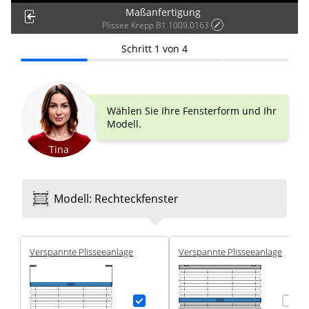
Maßanfertigung
Plissee Krepp B1 1009.0163
Schritt
1
von
4
Wählen Sie Ihre Fensterform und Ihr
Modell.
Tina
Modell
:
Rechteck­fenster
Ver­spannte Plissee­anlage
Ver­spannte Plissee­anlage