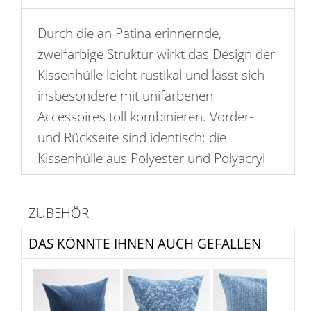
Durch die an Patina erinnernde,
zweifarbige Struktur wirkt das Design der
Kissenhülle leicht rustikal und lässt sich
insbesondere mit unifarbenen
Accessoires toll kombinieren. Vorder-
und Rückseite sind identisch; die
Kissenhülle aus Polyester und Polyacryl
lässt sich schonend bei 30 Grad
waschen. Da sie außerdem über einen
ZUBEHÖR
Reißverschluss verfügt, ist eine
Kissenfüllung schnell verstaut. Passende
DAS KÖNNTE IHNEN AUCH GEFALLEN
Inletts mit Federn und Polyesterwatte, die
dieses Accessoire mit Leben füllen,
finden Sie separat im Shop.