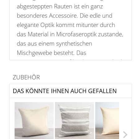
abgesteppten Rauten ist ein ganz
besonderes Accessoire. Die edle und
elegante Optik kommt mitunter durch
das Material in Microfaseroptik zustande,
das aus einem synthetischen
Mischgewebe besteht. Das
Rautenmuster ist auf beiden Seiten gleich
und verleiht dem Kissenbezug durch die
ZUBEHÖR
geometrischen Formen eine moderne
Note. Bitte beachten Sie, dass der Bezug
DAS KÖNNTE IHNEN AUCH GEFALLEN
nicht waschbar ist. Passende
Kissenfüllungen sind separat im Shop
erhältlich.
In dem edel schimmernden Beige wirkt