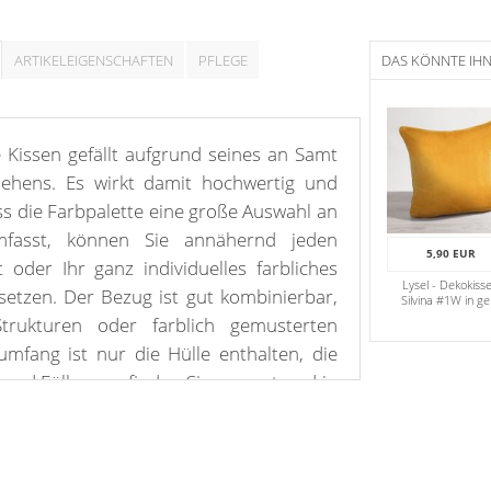
ARTIKELEIGENSCHAFTEN
PFLEGE
DAS KÖNNTE IH
 Kissen gefällt aufgrund seines an Samt
ehens. Es wirkt damit hochwertig und
ss die Farbpalette eine große Auswahl an
mfasst, können Sie annähernd jeden
5,90 EUR
oder Ihr ganz individuelles farbliches
Lysel - Dekokiss
tzen. Der Bezug ist gut kombinierbar,
Silvina #1W in ge
Strukturen oder farblich gemusterten
rumfang ist nur die Hülle enthalten, die
und Füllungen finden Sie separat und in
n unserem Shop.
t kühlen neutralen Tönen in Verbindung