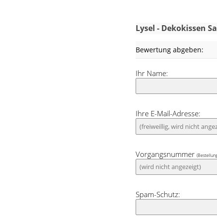
mit dieser gold
edlen Eindruck. E
Petrol, Anthrazi
Lysel - Dekokissen 
klassischen Umg
Bewertung abgeben:
Optisch sieht 
ansprechend und
Ihr Name:
wie mit hellen.
Ihre E-Mail-Adresse:
Vorgangsnummer
(Bestellun
Spam-Schutz: