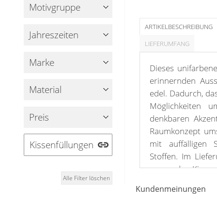
Fensterbilder
Motivgruppe
Gardinenstange
ARTIKELBESCHREIBUNG
Jahreszeiten
Stoffe
LIEFERUMFANG
Marke
Panneaux
Dieses unifarbene
erinnernden Auss
Material
edel. Dadurch, da
Möglichkeiten u
Preis
denkbaren Akzent 
Raumkonzept umse
mit auffälligen 
Kissenfüllungen
Stoffen. Im Liefe
passenden Kissen 
Alle Filter löschen
großer Auswahl i
Kundenmeinungen
Erzielen sind mi