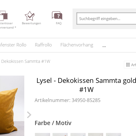
stenloser
Bewertungen
FAQ
erversand *
fenster Rollo
Raffrollo
Flächenvorhang
...
 - Dekokissen Sammta #1W
Ar
Lysel - Dekokissen Sammta gol
#1W
Artikelnummer: 34950-
85285
Farbe / Motiv