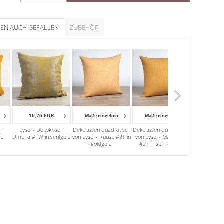
NEN AUCH GEFALLEN
ZUBEHÖR
16,76 EUR
15,95
Maße eingeben
Maße eingeben
en
Lysel - Dekokissen
Dekokissen quadratisch
Dekokissen quadratisch
Lysel - D
lb
Umuna #1W in senfgelb
von Lysel - Ruusu #2T in
von Lysel - Matehuala
Punktkreis
goldgelb
#2T in sonnengelb