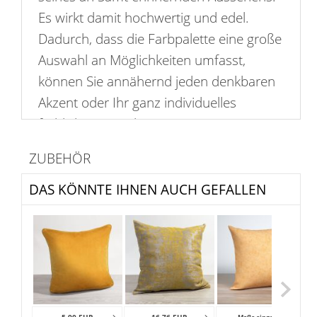
Es wirkt damit hochwertig und edel.
Dadurch, dass die Farbpalette eine große
Auswahl an Möglichkeiten umfasst,
können Sie annähernd jeden denkbaren
Akzent oder Ihr ganz individuelles
farbliches Raumkonzept umsetzen. Der
Bezug ist gut kombinierbar, mit
ZUBEHÖR
auffälligen Strukturen oder farblich
gemusterten Stoffen. Im Lieferumfang ist
DAS KÖNNTE IHNEN AUCH GEFALLEN
nur die Hülle enthalten, die passenden
Kissen und Füllungen finden Sie separat
und in großer Auswahl in unserem Shop.
Erzielen sind mit kühlen neutralen Tönen
in Verbindung mit dieser goldenen
5,90 EUR
16,76 EUR