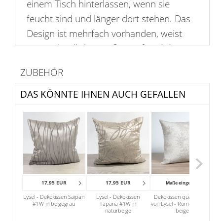
einem Tisch hinterlassen, wenn sie
feucht sind und länger dort stehen. Das
Design ist mehrfach vorhanden, weist
unterschiedliche Größen auf und die
Ränder bestehen aus verschieden
ZUBEHÖR
großen Punkten, deren
Aneinanderreihung das runde Aussehen
DAS KÖNNTE IHNEN AUCH GEFALLEN
ergibt. Beachten Sie bitte, dass im
Lieferumfang nur die pflegefreundliche
Hülle mit Reißverschluss enthalten ist.
Passende Füllungen finden Sie separat in
großer Auswahl in unserem Shop.
17,95 EUR
17,95 EUR
Maße eingeben
Diese steinfarbene Kissenhülle ziert ein
Lysel - Dekokissen Saipan
Lysel - Dekokissen
Dekokissen quadratisch
D
#1W in beigegrau
Tapana #1W in
von Lysel - Romero #2T in
vo
Muster aus drei Ringen in dunklem Grau.
naturbeige
beige