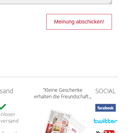
rsand
”Kleine Geschenke
SOCIAL
erhalten die Freundschaft.„
enloser
rversand