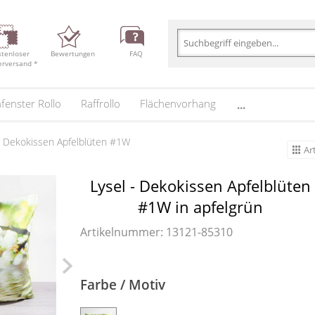
stenloser
Bewertungen
FAQ
erversand *
fenster Rollo
Raffrollo
Flächenvorhang
...
- Dekokissen Apfelblüten #1W
Ar
Lysel - Dekokissen Apfelblüten
#1W in apfelgrün
Artikelnummer: 13121-
85310
Farbe / Motiv