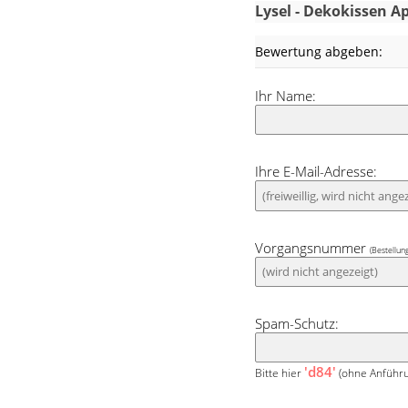
Frühlingseffekt.
Lysel - Dekokissen A
dunklen Brauntö
Bewertung abgeben:
dieser Kissenbez
Ihr Name:
Ihre E-Mail-Adresse:
Vorgangsnummer
(Bestellun
Spam-Schutz:
'd84'
Bitte hier
(ohne Anführu