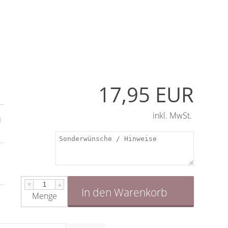
17,95 EUR
inkl. MwSt.
▼
▲
In den Warenkorb
Menge