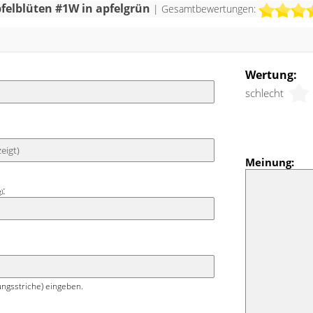
 Aber auch als besonderer Hingucker zu
pfelblüten #1W in apfelgrün
| Gesamtbewertungen:
nen oder weiteren grünen Farben kann
ug Verwendung finden.
Wertung:
schlecht
Meinung:
:
g)
ngsstriche) eingeben.