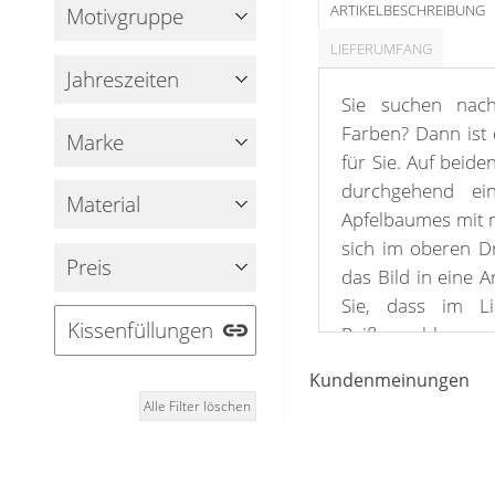
Fensterbilder
ARTIKELBESCHREIBUNG
Motivgruppe
Gardinenstange
LIEFERUMFANG
Jahreszeiten
Stoffe
Sie suchen nach
Farben? Dann ist d
Marke
Panneaux
für Sie. Auf beide
durchgehend ei
Material
Apfelbaumes mit m
sich im oberen Dr
Preis
das Bild in eine 
Sie, dass im Li
Kissenfüllungen
Reißverschluss ent
benötigen, finden 
Kundenmeinungen
Sortiment. Um Ih
Alle Filter löschen
beachten Sie bitt
Sie ein apfelgrün
Wohnumgebung ei