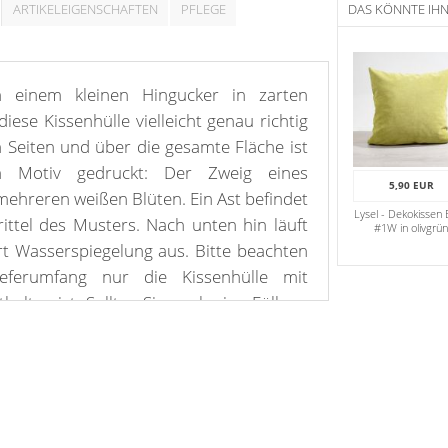
ARTIKELEIGENSCHAFTEN
PFLEGE
DAS KÖNNTE IH
 einem kleinen Hingucker in zarten
iese Kissenhülle vielleicht genau richtig
n Seiten und über die gesamte Fläche ist
n Motiv gedruckt: Der Zweig eines
5,90 EUR
ehreren weißen Blüten. Ein Ast befindet
Lysel - Dekokissen
ittel des Musters. Nach unten hin läuft
#1W in olivgrü
Art Wasserspiegelung aus. Bitte beachten
eferumfang nur die Kissenhülle mit
halten ist. Sollten Sie noch eine Füllung
Sie diese natürlich ebenfalls in unserem
ren neuen Bezug lange schön zu halten,
e die beigefügten Pflegehinweise. Setzen
es Kissen in einer hellen und frischen
n, erzielen Sie einen zusätzlichen