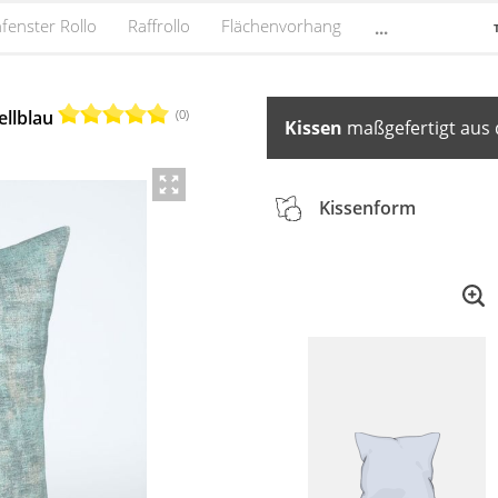
fenster Rollo
Raffrollo
Flächenvorhang
...
(0)
ellblau
Kissen
maßgefertigt aus 
Kissenform