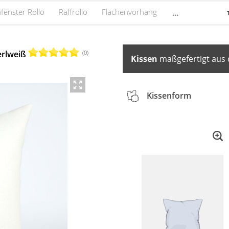
fenster Rollo
Raffrollo
Flächenvorhang
...
(0)
erlweiß
Kissen
maßgefertigt aus 
Kissenform