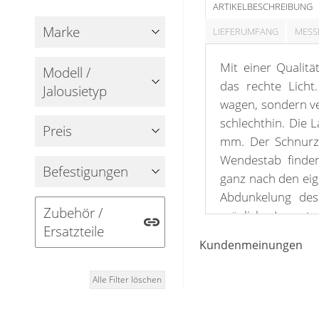
Gardinenschals
ARTIKELBESCHREIBUNG
Outdoor-Plissees
Messanleitung
Marke
LIEFERUMFANG
MESS
Fliegengitter
Schlaufenschals
Vorhangschals
Mit einer Qualität
Kissen
Modell /
Ösenschals
das rechte Licht
Jalousietyp
Tischdecke
wagen, sondern ve
schlechthin. Die 
Fensterbilder
Preis
mm. Der Schnurzu
Wendestab finden 
Gardinenstange
Befestigungen
ganz nach den eig
Stoffe
Abdunkelung des
Zubehör /
möglich. In unte
Panneaux
Ersatzteile
verschiedenen Fa
Kundenmeinungen
eignen sich Aluja
an der Wand, an
Alle Filter löschen
möglich. Hierz
Wand-/Decken