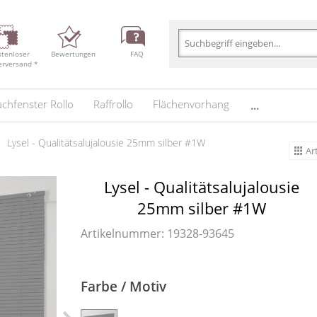
stenloser
Bewertungen
FAQ
erversand *
chfenster Rollo
Raffrollo
Flächenvorhang
...
Lysel - Qualitätsalujalousie 25mm silber #1W
Ar
Lysel - Qualitätsalujalousie
25mm silber #1W
Artikelnummer: 19328-
93645
Farbe / Motiv