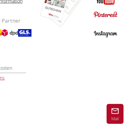
nformation
 Partner
kosten
ms
Mail