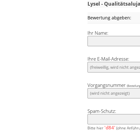
Klemmmontage mö
Lysel - Qualitätsalu
Klemmträger am F
Bewertung abgeben:
und Höhe können 
angepasst werden
Ihr Name:
Der Farbton Si
Allrounder. 
Ihre E-Mail-Adresse:
Einrichtungsstile
dezent im Hintergr
Vorgangsnummer
(Bestellun
Spam-Schutz:
'd84'
Bitte hier
(ohne Anführu