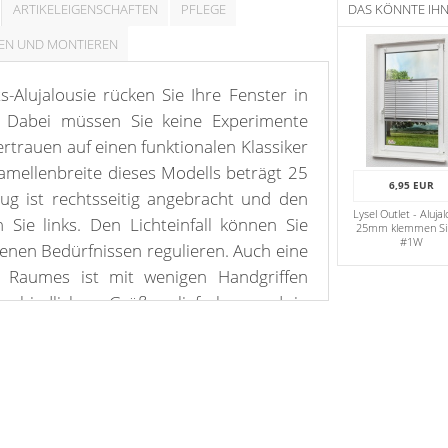
ARTIKELEIGENSCHAFTEN
PFLEGE
DAS KÖNNTE IH
EN UND MONTIEREN
s-Alujalousie rücken Sie Ihre Fenster in
. Dabei müssen Sie keine Experimente
rtrauen auf einen funktionalen Klassiker
Lamellenbreite dieses Modells beträgt 25
6,95 EUR
g ist rechtsseitig angebracht und den
Lysel Outlet - Alujal
Sie links. Den Lichteinfall können Sie
25mm klemmen Si
#1W
enen Bedürfnissen regulieren. Auch eine
 Raumes ist mit wenigen Handgriffen
rschiedlichen Größen lieferbar und in
rbnuancen immer wieder ein Hingucker,
lousien für jeden Raum. Die Montage ist
 der Decke oder in der Fensternische
u hängen Sie das Oberprofil in die
halter ein. Außerdem ist eine