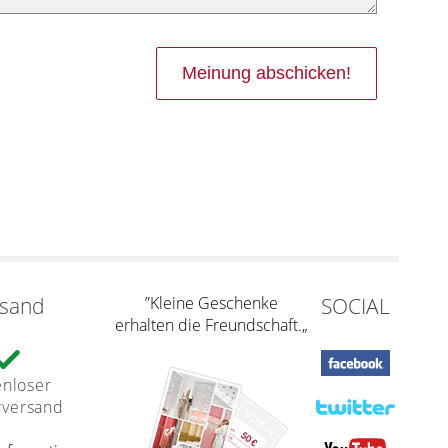
rsand
”Kleine Geschenke
SOCIAL
erhalten die Freundschaft.„
enloser
rversand