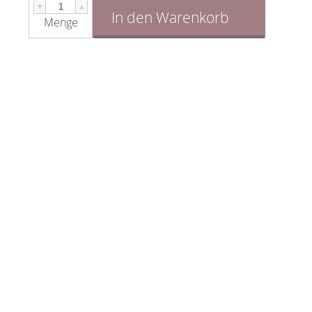
▼
▲
In den Warenkorb
Menge