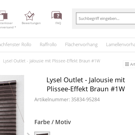
stenloser
Bewertungen
FAQ
erversand *
chfenster Rollo
Raffrollo
Flächenvorhang
Lamellenvorh
Lysel Outlet - Jalousie mit Plissee-Effekt Braun #1W
Ar
Lysel Outlet - Jalousie mit
Plissee-Effekt Braun #1W
Artikelnummer: 35834-
95284
Farbe / Motiv