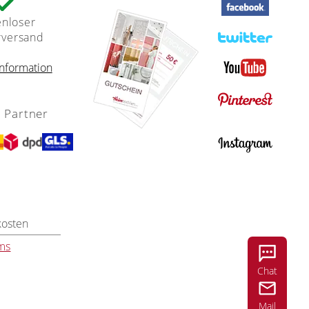
enloser
rversand
nformation
 Partner
kosten
ms
Chat
Mail