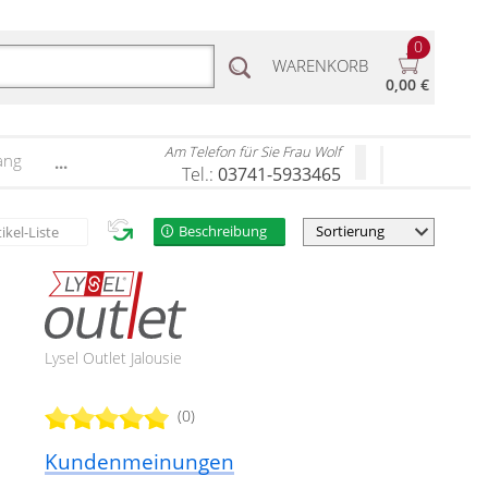
0
WARENKORB
0,00 €
Am Telefon für Sie Frau Wolf
ang
...
Tel.:
03741-5933465
Beschreibung
tikel-Liste
Lysel Outlet Jalousie
(0)
Kundenmeinungen