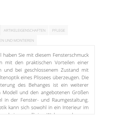
ARTIKELEIGENSCHAFTEN
PFLEGE
EN UND MONTIEREN
hl haben Sie mit diesem Fensterschmuck
nn mit den praktischen Vorteilen einer
en und bei geschlossenem Zustand mit
ltenoptik eines Plissees überzeugen. Die
sterung des Behanges ist ein weiterer
em Modell und den angebotenen Größen
bel in der Fenster- und Raumgestaltung.
tik kann sich sowohl in ein Interieur im
s auch in geradlinige Wohnumgebungen
klarem Stil einfügen. Gefertigt ist der