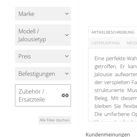
Gardinenschals
Outdoor-Plissees
Messanleitung
Marke
Fliegengitter
Schlaufenschals
Vorhangschals
Kissen
Modell /
ARTIKELBESCHREIBUNG
Ösenschals
Jalousietyp
Tischdecke
LIEFERUMFANG
MESS
Fensterbilder
Preis
Eine perfekte Wa
getroffen. Er ka
Gardinenstange
Befestigungen
Jalousie aufwart
der verspielten Fa
Stoffe
strukturierte Mu
Zubehör /
Panneaux
Beleg. Mit dies
Ersatzteile
bleiben Sie flexi
Die unifarbene Op
Alle Filter löschen
Vintage Look al
mit reduziertem, 
Kundenmeinungen