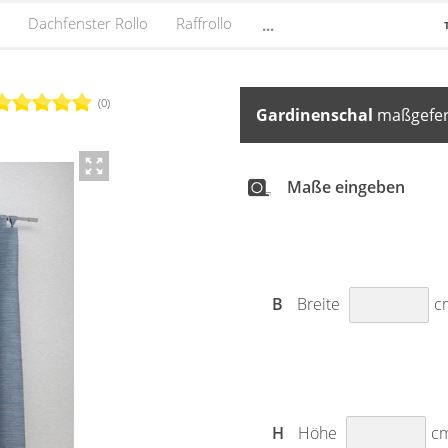
Dachfenster Rollo
Raffrollo
...
(0)
Gardinenschal
maßgefert
Maße eingeben
B
Breite
c
H
Höhe
c