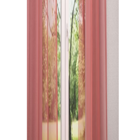
Kissen
Tischdecke
Fensterbilder
Gardinenstange
Stoffe
Panneaux