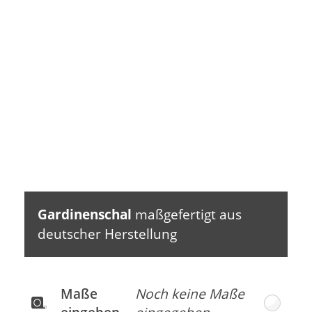
bügeln bis 110 °C
bei 30 °C Schon­
Verschmutzungen beseitigen Sie am besten im
waschgang
Schonwaschgang bei 30°C.
Trocknen im Trockner
Schonend reinigen
nicht möglich
mit Perchlor­ethylen
(PCE)
Chlor- bleiche nicht
möglich
Gardinenschal
maßgefertigt aus
deutscher Herstellung
Maße