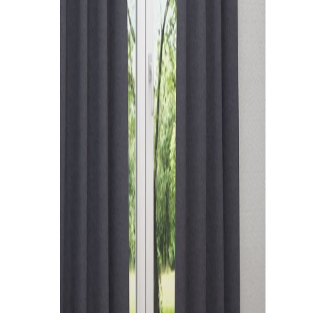
Kissen
Tischdecke
Fensterbilder
Gardinenstange
Stoffe
Panneaux