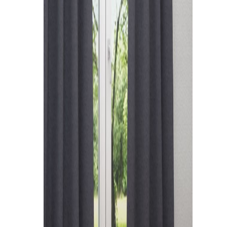
Kissen
Tischdecke
Fensterbilder
Gardinenstange
Stoffe
Panneaux