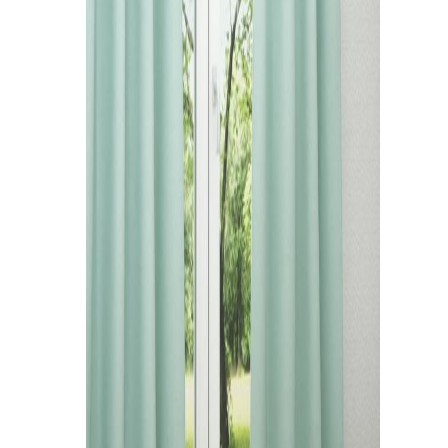
Kissen
Tischdecke
Fensterbilder
Gardinenstange
Stoffe
Panneaux