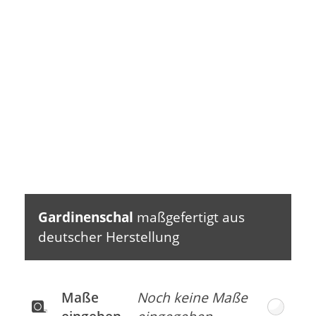
bügeln bis 110 °C
bei 30 °C Schon­
waschbar, knitterunempfindlich und
waschgang
umweltschonend hergestellt..
Trocknen im Trockner
Schonend reinigen
nicht möglich
mit Perchlor­ethylen
(PCE)
Chlor- bleiche nicht
möglich
Gardinenschal
maßgefertigt aus
deutscher Herstellung
Maße