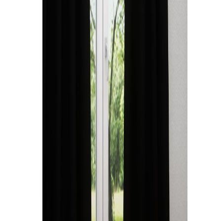
Kissen
Tischdecke
Fensterbilder
Gardinenstange
Stoffe
Panneaux