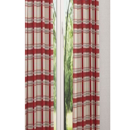
Kissen
Tischdecke
Fensterbilder
Gardinenstange
Stoffe
Panneaux