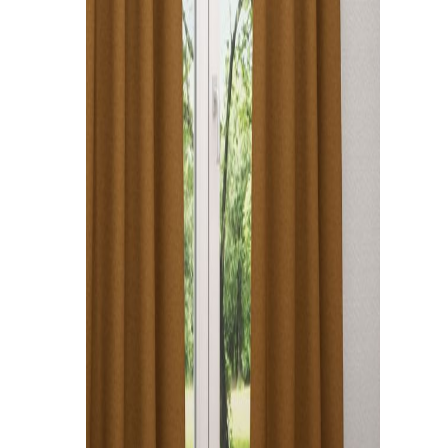
Kissen
Tischdecke
Fensterbilder
Gardinenstange
Stoffe
Panneaux