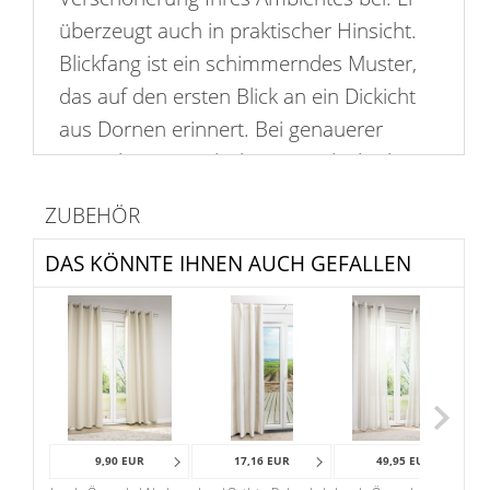
überzeugt auch in praktischer Hinsicht.
Blickfang ist ein schimmerndes Muster,
das auf den ersten Blick an ein Dickicht
aus Dornen erinnert. Bei genauerer
Betrachtung entdeckt man jedoch, dass
die Struktur des abstrakten Designs
ZUBEHÖR
abwechslungsreich unterbrochen ist.
Dasselbe visuelle Erlebnis bietet sich
DAS KÖNNTE IHNEN AUCH GEFALLEN
auch auf der Rückseite, wo das Muster in
einer umgekehrten Darstellung erscheint.
Der Saum an den Seiten und am
Abschluss, die hochwertigen Ösen und
der weiche Fall am Fenster ergänzen die
attraktive Erscheinung dieses Vorhangs.
9,90 EUR
17,16 EUR
49,95 EUR
Der pflegeleichte Fensterschmuck eignet