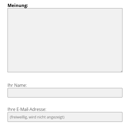
sich der Ösenschal in natürlich-moderne
Meinung:
Wohnstile. Knallige Signalfarben wie Rot,
Gelb oder Orange sehen daneben
besonders frisch und fröhlich aus.
Ihr Name:
Ihre E-Mail-Adresse: