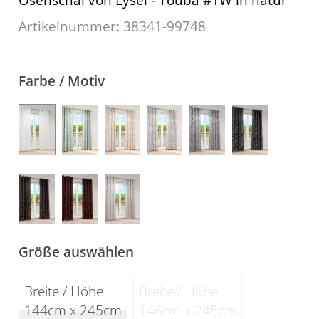
Kissen
Artikelnummer: 38341-
99748
Tischdecke
Fensterbilder
Farbe / Motiv
Gardinenstange
Stoffe
Panneaux
Größe auswählen
Breite / Höhe
Breite / Höhe
144cm x 245cm
146cm x 245cm