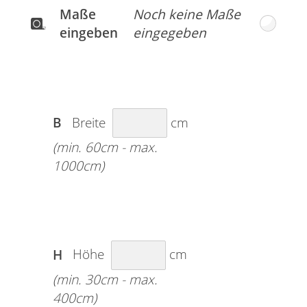
wie Vanille und Rosé wirkt hier besonders
Maße
stimmig; leuchtendes Orange sorgt für ein
fröhliches und positives Ambiente.
eingeben
B
Breite
cm
(min. 60cm - max.
1000cm)
H
Höhe
cm
(min. 30cm - max.
400cm)