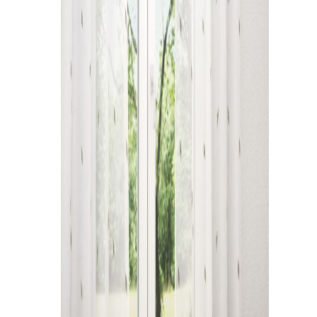
Kissen
Tischdecke
Fensterbilder
Gardinenstange
Stoffe
Panneaux