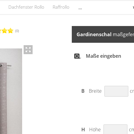
Dachfenster Rollo
Raffrollo
...
(0)
Gardinenschal
maßgefert
Maße eingeben
B
Breite
c
H
Höhe
c