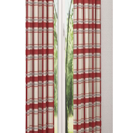
Kissen
Tischdecke
Fensterbilder
Gardinenstange
Stoffe
Panneaux