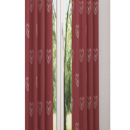
Kissen
Tischdecke
Fensterbilder
Gardinenstange
Stoffe
Panneaux