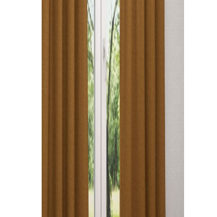
Kissen
Tischdecke
Fensterbilder
Gardinenstange
Stoffe
Panneaux