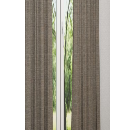
Kissen
Tischdecke
Fensterbilder
Gardinenstange
Stoffe
Panneaux